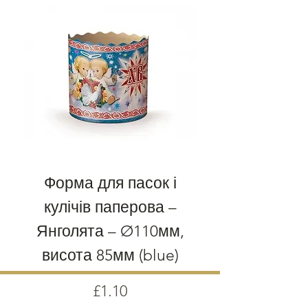
Форма для пасок і
кулічів паперова –
Янголята – Ø110мм,
висота 85мм (blue)
Price
£1.10