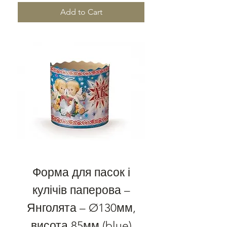
Add to Cart
Форма для пасок і
кулічів паперова –
Янголята – Ø130мм,
висота 85мм (blue)