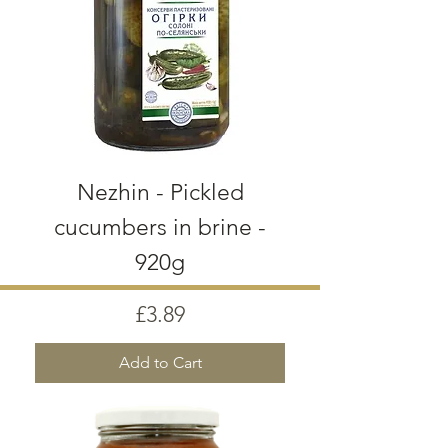
Nezhin - Pickled
cucumbers in brine -
920g
Price
£3.89
Add to Cart