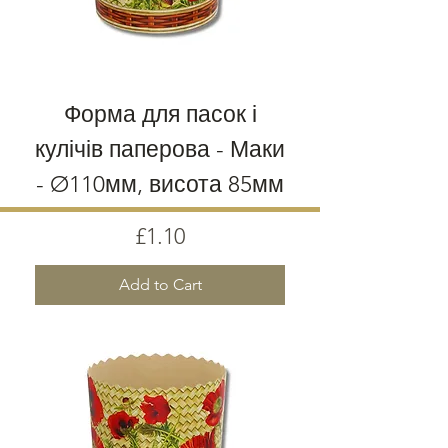
Форма для пасок і
кулічів паперова - Маки
- Ø110мм, висота 85мм
Price
£1.10
Add to Cart