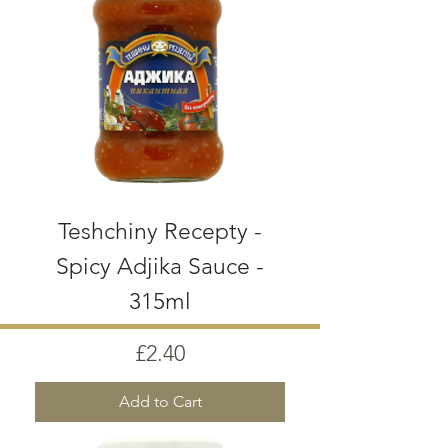
Teshchiny Recepty -
Spicy Adjika Sauce -
315ml
Price
£2.40
Add to Cart