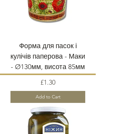
Форма для пасок і
кулічів паперова - Маки
- Ø130мм, висота 85мм
Price
£1.30
Add to Cart