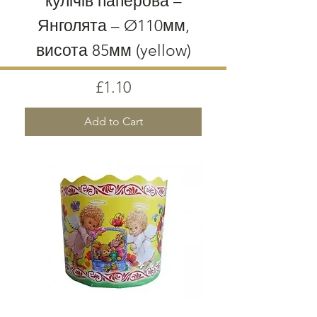
кулічів паперова –
Янголята – Ø110мм,
висота 85мм (yellow)
Price
£1.10
Add to Cart