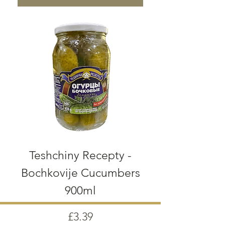
Teshchiny Recepty -
Bochkovije Cucumbers
900ml
Price
£3.39