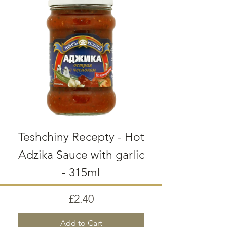
Teshchiny Recepty - Hot
Adzika Sauce with garlic
- 315ml
Price
£2.40
Add to Cart