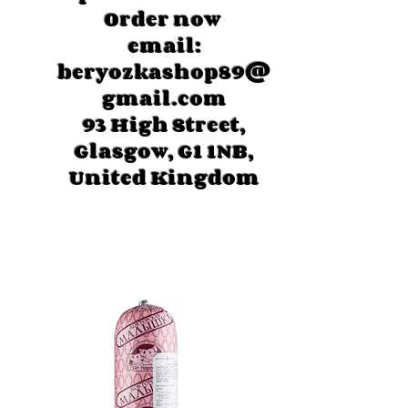
Order now
email:
beryozkashop89@
gmail.com
93
High Street,
Glasgow, G1 1NB,
United Kingdom