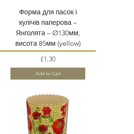
Форма для пасок і
кулічів паперова –
Янголята – Ø130мм,
висота 85мм (yellow)
Price
£1.30
Add to Cart