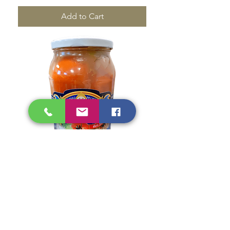
Add to Cart
Teshchiny Recepty -
Tomatoes of Barrel
Dachnie 900ml